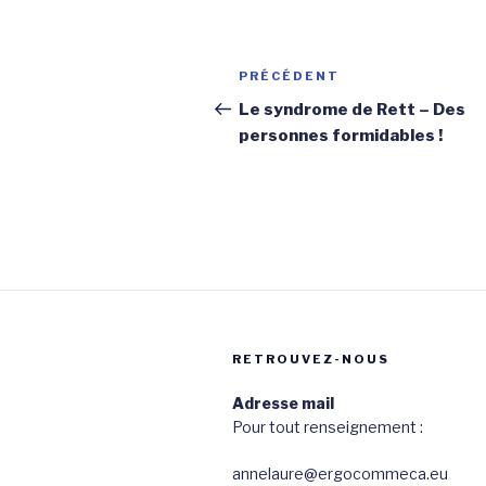
Navigation
Article
PRÉCÉDENT
de
précédent
Le syndrome de Rett – Des
personnes formidables !
l’article
RETROUVEZ-NOUS
Adresse mail
Pour tout renseignement :
annelaure@ergocommeca.eu