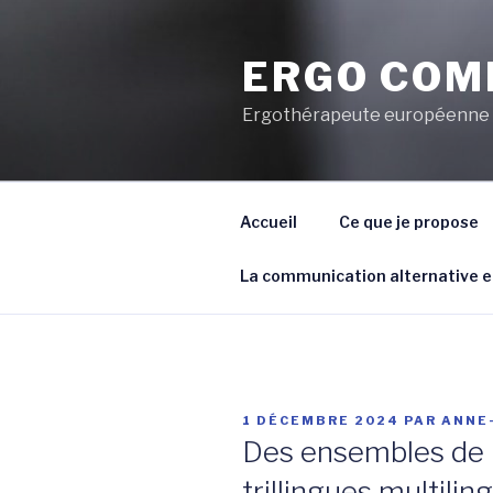
Aller
au
ERGO COM
contenu
principal
Ergothérapeute européenne
Accueil
Ce que je propose
La communication alternative 
PUBLIÉ
1 DÉCEMBRE 2024
PAR
ANNE
LE
Des ensembles de p
trillingues multilin