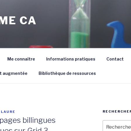
ME CA
Me connaître
Informations pratiques
Contact
et augmentée
Bibliothèque de ressources
RECHERCHE
-LAURE
ages billingues
Recherche
gues sur Grid 3.
pour