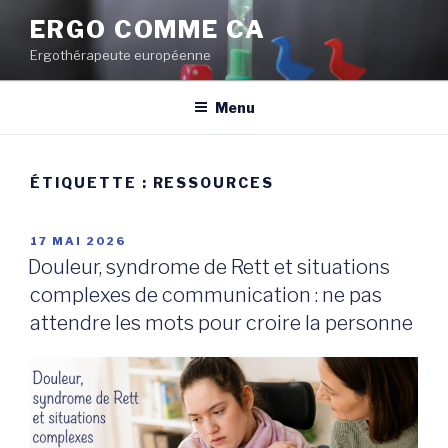
Aller
ERGO COMME CA
au
Ergothérapeute européenne
contenu
principal
Menu
ÉTIQUETTE :
RESSOURCES
PUBLIÉ
17 MAI 2026
LE
Douleur, syndrome de Rett et situations
complexes de communication : ne pas
attendre les mots pour croire la personne