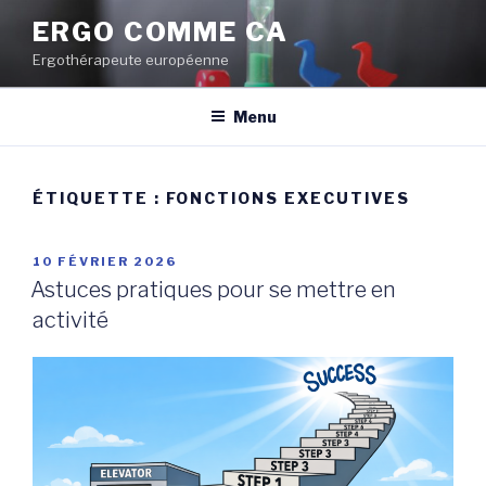
Aller
ERGO COMME CA
au
Ergothérapeute européenne
contenu
principal
Menu
ÉTIQUETTE :
FONCTIONS EXECUTIVES
PUBLIÉ
10 FÉVRIER 2026
LE
Astuces pratiques pour se mettre en
activité